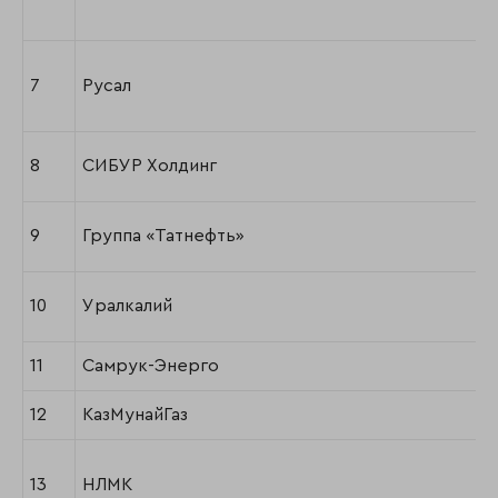
7
Русал
8
СИБУР Холдинг
9
Группа «Татнефть»
10
Уралкалий
11
Самрук-Энерго
12
КазМунайГаз
13
НЛМК