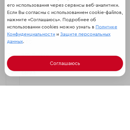
его использования через сервисы веб-аналитики.
20
ТМК (Трубная металлургическая компания)
Если Вы согласны с использованием cookie-файлов,
нажмите «Соглашаюсь». Подробнее об
21
Московская Биржа
использовании cookies можно узнать в
Политике
Конфиденциальности
и
Защите персональных
данных
.
22
МТС
23
ЭЛ5-Энерго
Соглашаюсь
24
ЕВРАЗ
25
РЖД
26
Казатомпром