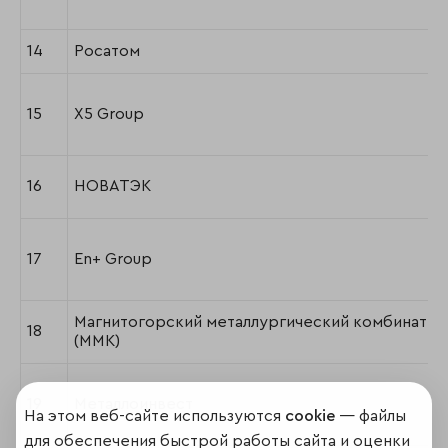
14
Росатом
15
X5 Group
16
НОВАТЭК
17
En+ Group
Магнитогорский металлургический комбинат
18
(ММК)
19
Металлоинвест
На этом веб-сайте используются
cookie
— файлы
для обеспечения быстрой работы сайта и оценки