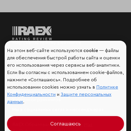
Мир сквозь призму рейтингов
На этом веб-сайте используются
cookie
— файлы
для обеспечения быстрой работы сайта и оценки
его использования через сервисы веб-аналитики.
Аналитика
Если Вы согласны с использованием cookie-файлов,
Контактная информация
нажмите «Соглашаюсь». Подробнее об
Подписаться на рассылку
использовании cookies можно узнать в
Политике
Обратная связь
Конфиденциальности
и
Защите персональных
Участники рэнкингов
данных
.
Мы в социальных сетях и мессенджерах
VK
Соглашаюсь
RAEX Образование –
Telegram
,
Max