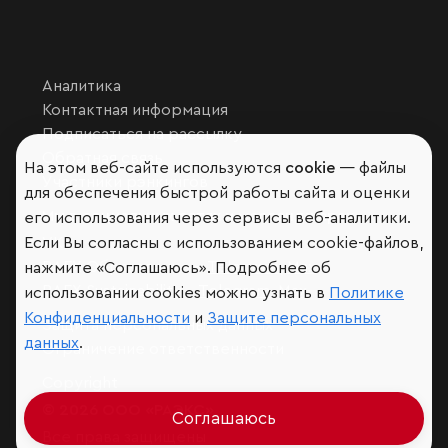
Аналитика
Контактная информация
Подписаться на рассылку
Обратная связь
На этом веб-сайте используются
cookie
— файлы
Участники рэнкингов
для обеспечения быстрой работы сайта и оценки
Мы в социальных сетях и мессенджерах
его использования через сервисы веб-аналитики.
VK
Если Вы согласны с использованием cookie-файлов,
RAEX Образование –
Telegram
,
Max
нажмите «Соглашаюсь». Подробнее об
RAEX Sustainability –
Telegram
,
Max
использовании cookies можно узнать в
Политике
Конфиденциальности
и
Защите персональных
Защита персональных данных
данных
.
Ограничение ответственности
Copyright
© 2026 ООО «РАЭКС»
Соглашаюсь
Все права защищены