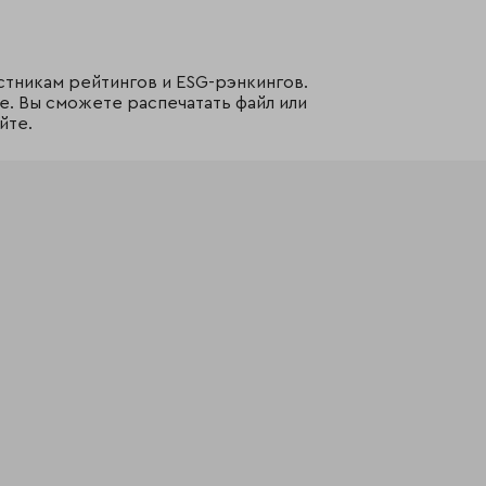
стникам рейтингов и ESG-рэнкингов.
е. Вы сможете распечатать файл или
йте.