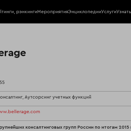
йтинги, рэнкинги
Мероприятия
Энциклопедии
Услуги
Узнат
erage
55
консалтинг, Аутсорсинг учетных функций
ww.bellerage.com
рупнейших консалтинговых групп России по итогам 2015