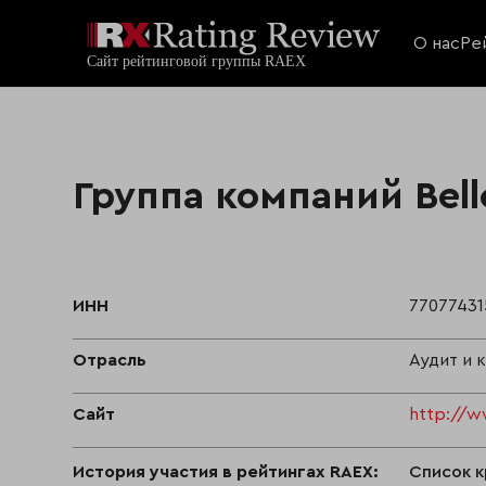
О нас
Ре
Группа компаний Bell
ИНН
77077431
Отрасль
Аудит и 
Сайт
http://w
История участия в рейтингах RAEX:
Список к