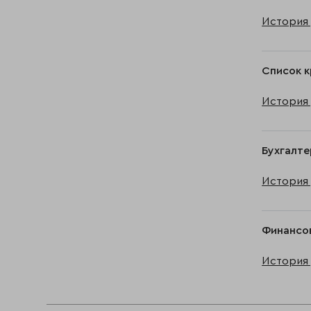
История 
Список к
История 
Бухгалте
История 
Финансов
История 