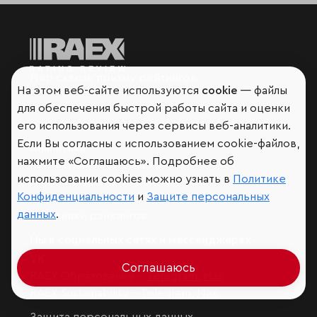
Мир сквозь призму рейтингов
На этом веб-сайте используются
cookie
— файлы
для обеспечения быстрой работы сайта и оценки
его использования через сервисы веб-аналитики.
Если Вы согласны с использованием cookie-файлов,
Аналитика
нажмите «Соглашаюсь». Подробнее об
Контактная информация
использовании cookies можно узнать в
Политике
Подписаться на рассылку
Конфиденциальности
и
Защите персональных
Обратная связь
данных
.
Участники рэнкингов
Мы в социальных сетях и мессенджерах
VK
Соглашаюсь
RAEX Образование –
Telegram
,
Max
RAEX Sustainability –
Telegram
,
Max