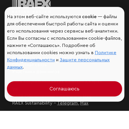
Мир сквозь призму рейтингов
На этом веб-сайте используются
cookie
— файлы
для обеспечения быстрой работы сайта и оценки
его использования через сервисы веб-аналитики.
Если Вы согласны с использованием cookie-файлов,
Аналитика
нажмите «Соглашаюсь». Подробнее об
Контактная информация
использовании cookies можно узнать в
Политике
Подписаться на рассылку
Конфиденциальности
и
Защите персональных
Обратная связь
данных
.
Участники рэнкингов
Мы в социальных сетях и мессенджерах
Соглашаюсь
VK
RAEX Образование –
Telegram
,
Max
RAEX Sustainability –
Telegram
,
Max
Защита персональных данных
Ограничение ответственности