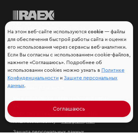
Мир сквозь призму рейтингов
На этом веб-сайте используются
cookie
— файлы
для обеспечения быстрой работы сайта и оценки
его использования через сервисы веб-аналитики.
Если Вы согласны с использованием cookie-файлов,
Аналитика
нажмите «Соглашаюсь». Подробнее об
Контактная информация
использовании cookies можно узнать в
Политике
Подписаться на рассылку
Конфиденциальности
и
Защите персональных
Обратная связь
данных
.
Участники рэнкингов
Мы в социальных сетях и мессенджерах
VK
Соглашаюсь
RAEX Образование –
Telegram
,
Max
RAEX Sustainability –
Telegram
,
Max
Защита персональных данных