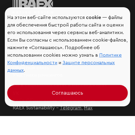
Мир сквозь призму рейтингов
На этом веб-сайте используются
cookie
— файлы
для обеспечения быстрой работы сайта и оценки
его использования через сервисы веб-аналитики.
Если Вы согласны с использованием cookie-файлов,
Аналитика
нажмите «Соглашаюсь». Подробнее об
Контактная информация
использовании cookies можно узнать в
Политике
Подписаться на рассылку
Конфиденциальности
и
Защите персональных
Обратная связь
данных
.
Участники рэнкингов
Мы в социальных сетях и мессенджерах
Соглашаюсь
VK
RAEX Образование –
Telegram
,
Max
RAEX Sustainability –
Telegram
,
Max
Защита персональных данных
Ограничение ответственности