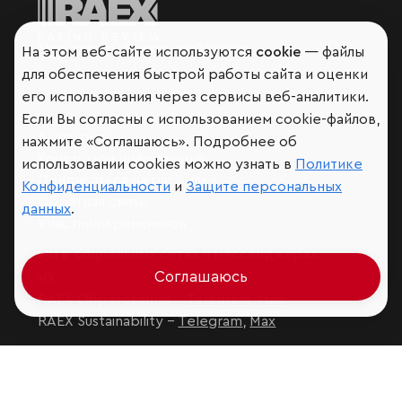
Мир сквозь призму рейтингов
На этом веб-сайте используются
cookie
— файлы
для обеспечения быстрой работы сайта и оценки
его использования через сервисы веб-аналитики.
Если Вы согласны с использованием cookie-файлов,
Аналитика
нажмите «Соглашаюсь». Подробнее об
Контактная информация
использовании cookies можно узнать в
Политике
Подписаться на рассылку
Конфиденциальности
и
Защите персональных
Обратная связь
данных
.
Участники рэнкингов
Мы в социальных сетях и мессенджерах
Соглашаюсь
VK
RAEX Образование –
Telegram
,
Max
RAEX Sustainability –
Telegram
,
Max
Защита персональных данных
Ограничение ответственности