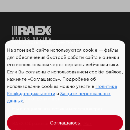
Мир сквозь призму рейтингов
На этом веб-сайте используются
cookie
— файлы
для обеспечения быстрой работы сайта и оценки
его использования через сервисы веб-аналитики.
Аналитика
Если Вы согласны с использованием cookie-файлов,
Контактная информация
нажмите «Соглашаюсь». Подробнее об
Подписаться на рассылку
использовании cookies можно узнать в
Политике
Обратная связь
Конфиденциальности
и
Защите персональных
Участники рэнкингов
данных
.
Мы в социальных сетях и мессенджерах
VK
Соглашаюсь
RAEX Образование –
Telegram
,
Max