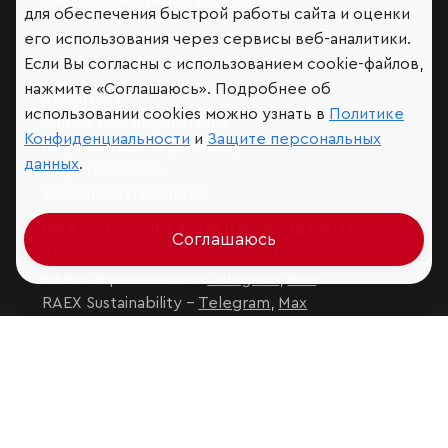
для обеспечения быстрой работы сайта и оценки
его использования через сервисы веб-аналитики.
Если Вы согласны с использованием cookie-файлов,
нажмите «Соглашаюсь». Подробнее об
Аналитика
использовании cookies можно узнать в
Политике
Контактная информация
Конфиденциальности
и
Защите персональных
Подписаться на рассылку
данных
.
Обратная связь
Участники рэнкингов
Мы в социальных сетях и мессенджерах
Соглашаюсь
VK
RAEX Образование –
Telegram
,
Max
RAEX Sustainability –
Telegram
,
Max
Защита персональных данных
Ограничение ответственности
Copyright
© 2026 ООО «РАЭКС»