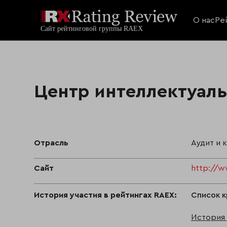
О нас
Ре
Центр интеллектуал
Отрасль
Аудит и 
Сайт
http://w
История участия в рейтингах RAEX:
Список к
История 