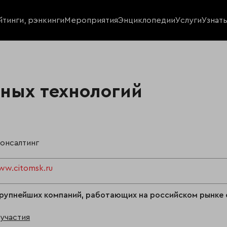
йтинги, рэнкинги
Мероприятия
Энциклопедии
Услуги
Узнат
ьных технологий
консалтинг
ww.citomsk.ru
рупнейших компаний, работающих на российском рынке 
участия