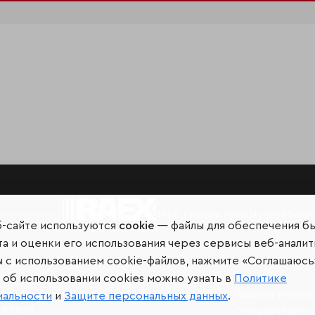
Мир сквозь призму рейтинг
б-сайте используются
cookie
— файлы для обеспечения б
а и оценки его использования через сервисы веб-аналит
ы с использованием cookie-файлов, нажмите «Соглашаюсь
об использовании cookies можно узнать в
Политике
иальных сетях и
Защита персо
иальности
и
Защите персональных данных
.
джерах
Ограничение 