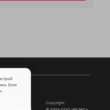
ов
ыстрой
ики. Если
».
нальных данных
Copyright
ответственности
© 2026 ООО «РАЭКС»