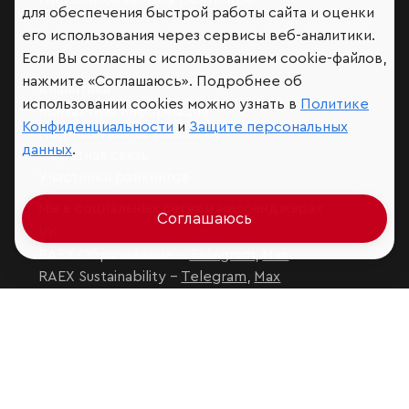
для обеспечения быстрой работы сайта и оценки
его использования через сервисы веб-аналитики.
Если Вы согласны с использованием cookie-файлов,
нажмите «Соглашаюсь». Подробнее об
Аналитика
использовании cookies можно узнать в
Политике
Контактная информация
Конфиденциальности
и
Защите персональных
Подписаться на рассылку
данных
.
Обратная связь
Участники рэнкингов
Мы в социальных сетях и мессенджерах
Соглашаюсь
VK
RAEX Образование –
Telegram
,
Max
RAEX Sustainability –
Telegram
,
Max
Защита персональных данных
Ограничение ответственности
Copyright
© 2026 ООО «РАЭКС»