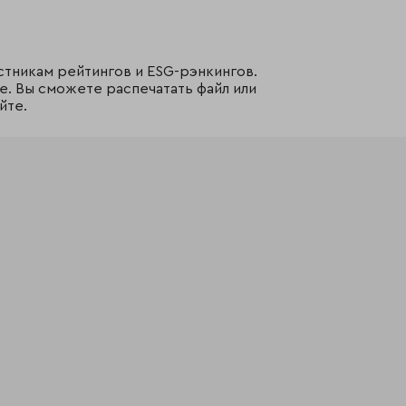
стникам рейтингов и ESG-рэнкингов.
е. Вы сможете распечатать файл или
йте.