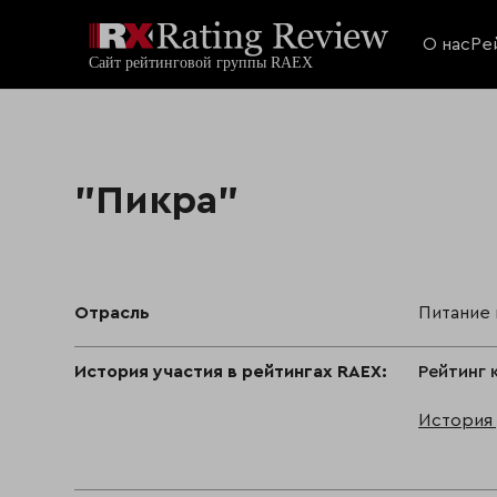
О нас
Ре
"Пикра"
Отрасль
Питание
История участия в рейтингах RAEX:
Рейтинг 
История 