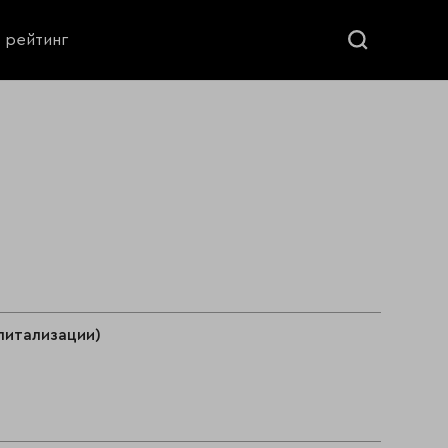
ь рейтинг
питализации)