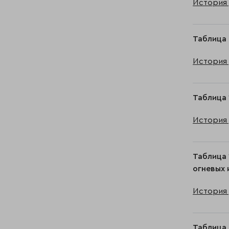
История 
Таблица 
История 
Таблица 
История 
Таблица 
огневых 
История 
Таблица 