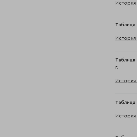
История 
Таблица 
История 
Таблица 
г.
История 
Таблица 
История 