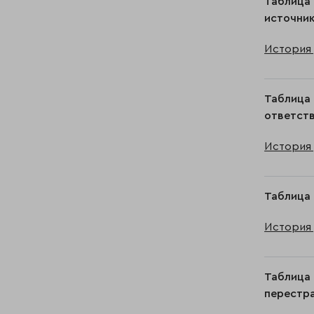
Таблица 
источник
История 
Таблица 
ответств
История 
Таблица 
История 
Таблица 
перестра