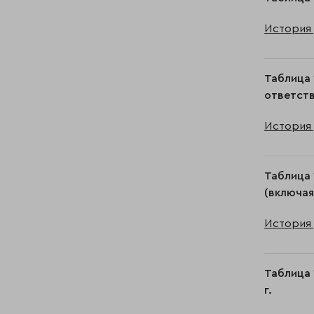
История 
Таблица 
ответств
История 
Таблица 
(включая
История 
Таблица 
г.