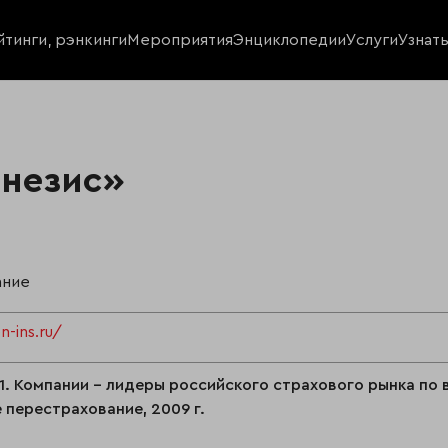
йтинги, рэнкинги
Мероприятия
Энциклопедии
Услуги
Узнат
енезис»
ание
n-ins.ru/
1. Компании - лидеры российского страхового рынка по 
 перестрахование, 2009 г.