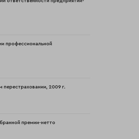
нии ответственности предприятий-
нии профессиональной
 перестраховании, 2009 г.
обранной премии-нетто