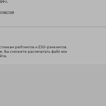
09 г.
участия
стникам рейтингов и ESG-рэнкингов.
е. Вы сможете распечатать файл или
йте.