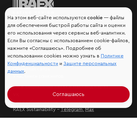
Мир сквозь призму рейтингов
На этом веб-сайте используются
cookie
— файлы
для обеспечения быстрой работы сайта и оценки
его использования через сервисы веб-аналитики.
Если Вы согласны с использованием cookie-файлов,
Аналитика
нажмите «Соглашаюсь». Подробнее об
Контактная информация
использовании cookies можно узнать в
Политике
Подписаться на рассылку
Конфиденциальности
и
Защите персональных
Обратная связь
данных
.
Участники рэнкингов
Мы в социальных сетях и мессенджерах
Соглашаюсь
VK
RAEX Образование –
Telegram
,
Max
RAEX Sustainability –
Telegram
,
Max
Защита персональных данных
Ограничение ответственности