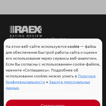
Мир сквозь призму рейтингов
На этом веб-сайте используются
cookie
— файлы
для обеспечения быстрой работы сайта и оценки
его использования через сервисы веб-аналитики.
Аналитика
Если Вы согласны с использованием cookie-файлов,
Контактная информация
нажмите «Соглашаюсь». Подробнее об
Подписаться на рассылку
использовании cookies можно узнать в
Политике
Обратная связь
Конфиденциальности
и
Защите персональных
Участники рэнкингов
данных
.
Мы в социальных сетях и мессенджерах
VK
RAEX Образование –
Telegram
,
Max
Соглашаюсь