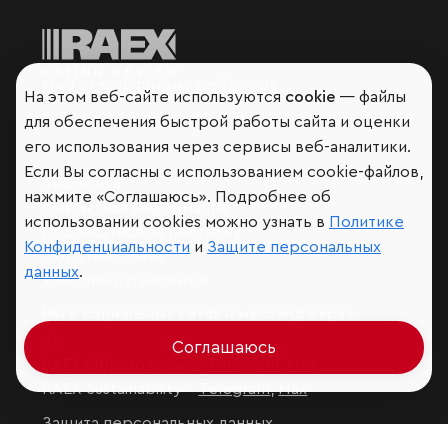
Мир сквозь призму рейтингов
На этом веб-сайте используются
cookie
— файлы
для обеспечения быстрой работы сайта и оценки
его использования через сервисы веб-аналитики.
Если Вы согласны с использованием cookie-файлов,
Аналитика
нажмите «Соглашаюсь». Подробнее об
Контактная информация
использовании cookies можно узнать в
Политике
Подписаться на рассылку
Конфиденциальности
и
Защите персональных
Обратная связь
данных
.
Участники рэнкингов
Мы в социальных сетях и мессенджерах
VK
Соглашаюсь
RAEX Образование –
Telegram
,
Max
RAEX Sustainability –
Telegram
,
Max
Защита персональных данных
Ограничение ответственности