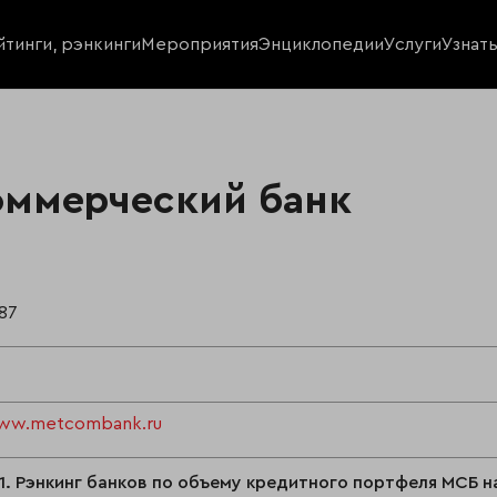
йтинги, рэнкинги
Мероприятия
Энциклопедии
Услуги
Узнат
оммерческий банк
87
www.metcombank.ru
1. Рэнкинг банков по объему кредитного портфеля МСБ на