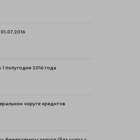
01.07.2016
 1 полугодие 2016 года
деральном округе кредитов
м федеральном округе (без учета г.