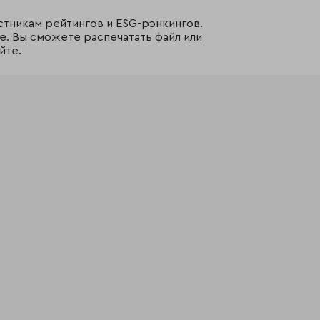
стникам рейтингов и ESG-рэнкингов.
е. Вы сможете распечатать файл или
йте.