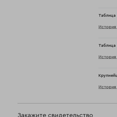
Таблица 
История 
Таблица 
История 
Крупнейш
История 
Закажите свидетельство