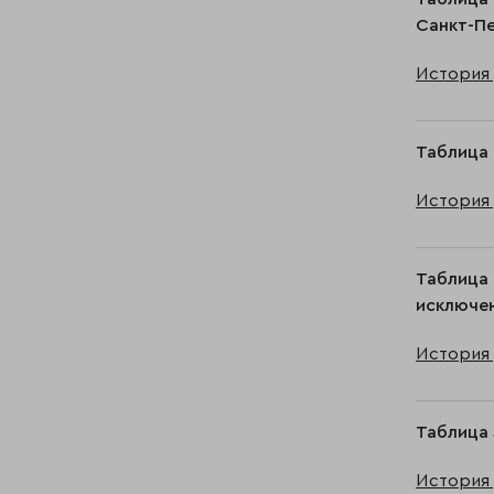
Санкт-П
История 
Таблица 
История 
Таблица 
исключен
История 
Таблица 
История 