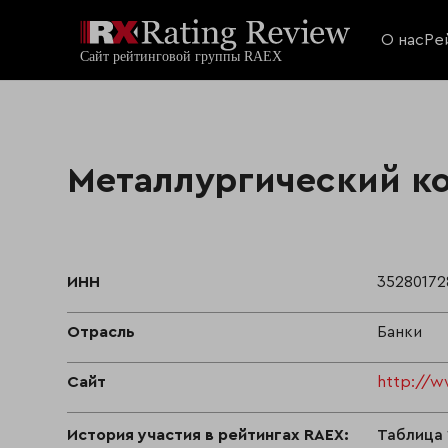
О нас
Ре
Металлургический к
ИНН
35280172
Отрасль
Банки
Сайт
http://
История участия в рейтингах RAEX:
Таблица 