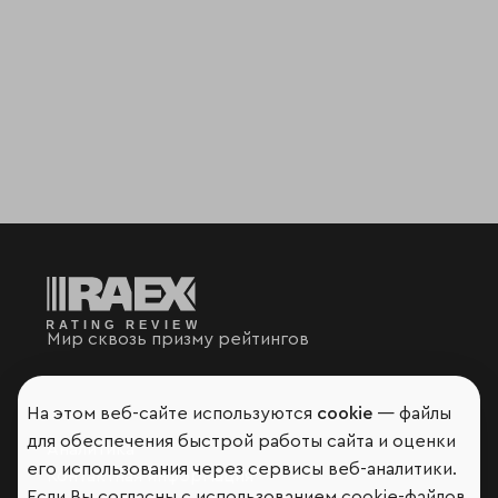
Мир сквозь призму рейтингов
На этом веб-сайте используются
cookie
— файлы
для обеспечения быстрой работы сайта и оценки
Аналитика
его использования через сервисы веб-аналитики.
Контактная информация
Если Вы согласны с использованием cookie-файлов,