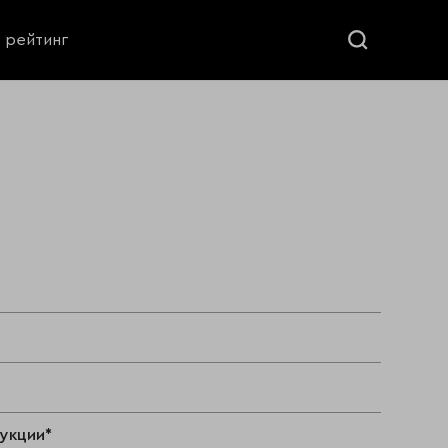
ь рейтинг
дукции*