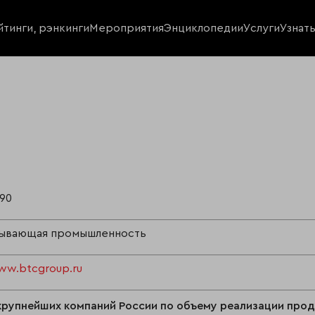
йтинги, рэнкинги
Мероприятия
Энциклопедии
Услуги
Узнат
90
ывающая промышленность
ww.btcgroup.ru
крупнейших компаний России по объему реализации про