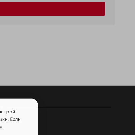
ов
ыстрой
ики. Если
».