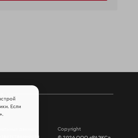
ов
ыстрой
ики. Если
».
нальных данных
Copyright
ответственности
© 2026 ООО «РАЭКС»