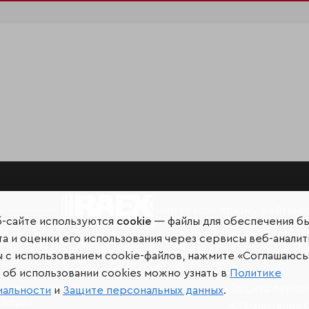
Мир сквозь призму рейтинг
б-сайте используются
cookie
— файлы для обеспечения б
а и оценки его использования через сервисы веб-аналит
ы с использованием cookie-файлов, нажмите «Соглашаюсь
об использовании cookies можно узнать в
Политике
иальных сетях и
Защита персо
иальности
и
Защите персональных данных
.
джерах
Ограничение 