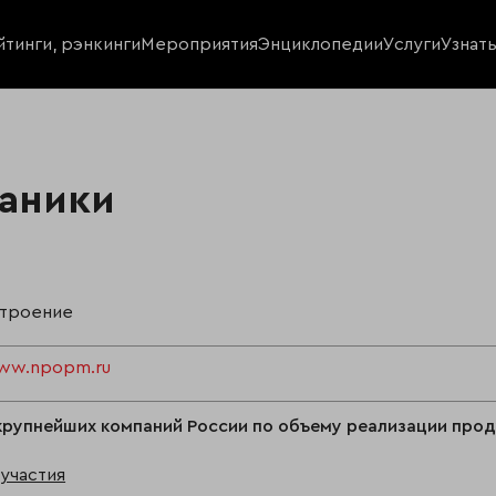
йтинги, рэнкинги
Мероприятия
Энциклопедии
Услуги
Узнат
аники
троение
www.npopm.ru
крупнейших компаний России по объему реализации про
участия