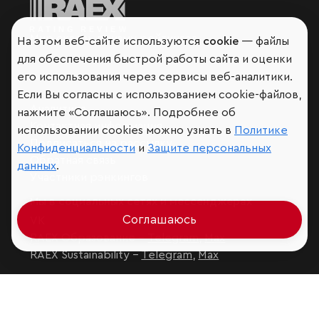
Мир сквозь призму рейтингов
На этом веб-сайте используются
cookie
— файлы
для обеспечения быстрой работы сайта и оценки
его использования через сервисы веб-аналитики.
Если Вы согласны с использованием cookie-файлов,
Аналитика
нажмите «Соглашаюсь». Подробнее об
Контактная информация
использовании cookies можно узнать в
Политике
Подписаться на рассылку
Конфиденциальности
и
Защите персональных
Обратная связь
данных
.
Участники рэнкингов
Мы в социальных сетях и мессенджерах
Соглашаюсь
VK
RAEX Образование –
Telegram
,
Max
RAEX Sustainability –
Telegram
,
Max
Защита персональных данных
Ограничение ответственности