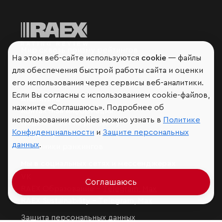
Мир сквозь призму рейтингов
На этом веб-сайте используются
cookie
— файлы
для обеспечения быстрой работы сайта и оценки
его использования через сервисы веб-аналитики.
Если Вы согласны с использованием cookie-файлов,
Аналитика
нажмите «Соглашаюсь». Подробнее об
Контактная информация
использовании cookies можно узнать в
Политике
Подписаться на рассылку
Конфиденциальности
и
Защите персональных
Обратная связь
данных
.
Участники рэнкингов
Мы в социальных сетях и мессенджерах
VK
Соглашаюсь
RAEX Образование –
Telegram
,
Max
RAEX Sustainability –
Telegram
,
Max
Защита персональных данных