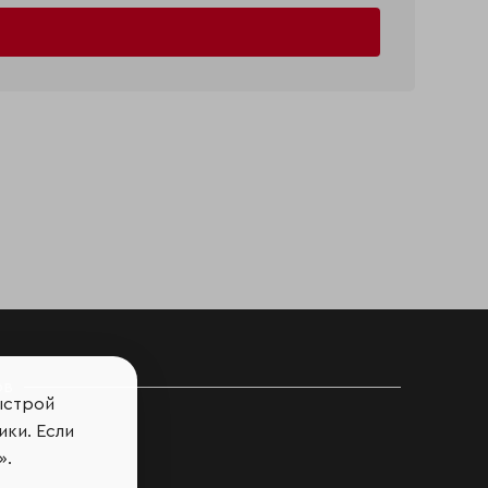
ов
ыстрой
ики. Если
».