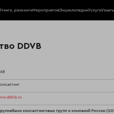
йтинги, рэнкинги
Мероприятия
Энциклопедии
Услуги
Узнат
ство DDVB
568
консалтинг
ww.ddvb.ru
крупнейших консалтинговых групп и компаний России (20