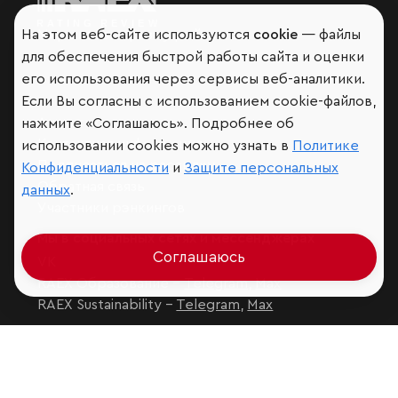
Мир сквозь призму рейтингов
На этом веб-сайте используются
cookie
— файлы
для обеспечения быстрой работы сайта и оценки
его использования через сервисы веб-аналитики.
Если Вы согласны с использованием cookie-файлов,
Аналитика
нажмите «Соглашаюсь». Подробнее об
Контактная информация
использовании cookies можно узнать в
Политике
Подписаться на рассылку
Конфиденциальности
и
Защите персональных
Обратная связь
данных
.
Участники рэнкингов
Мы в социальных сетях и мессенджерах
Соглашаюсь
VK
RAEX Образование –
Telegram
,
Max
RAEX Sustainability –
Telegram
,
Max
Защита персональных данных
Ограничение ответственности
Copyright