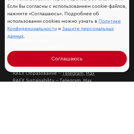
Если Вы согласны с использованием cookie-файлов,
нажмите «Соглашаюсь». Подробнее об
Аналитика
использовании cookies можно узнать в
Политике
Контактная информация
Конфиденциальности
и
Защите персональных
Подписаться на рассылку
данных
.
Обратная связь
Участники рэнкингов
Мы в социальных сетях и мессенджерах
Соглашаюсь
VK
RAEX Образование –
Telegram
,
Max
RAEX Sustainability –
Telegram
,
Max
Защита персональных данных
Ограничение ответственности
Copyright
© 2026 ООО «РАЭКС»
Все права защищены