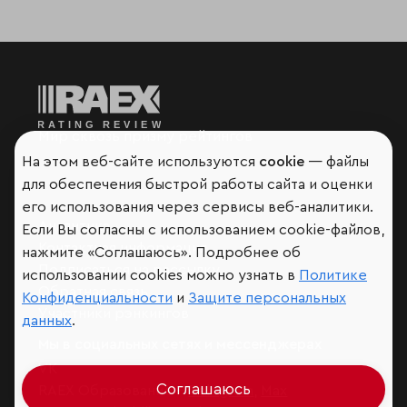
Мир сквозь призму рейтингов
На этом веб-сайте используются
cookie
— файлы
для обеспечения быстрой работы сайта и оценки
его использования через сервисы веб-аналитики.
Аналитика
Если Вы согласны с использованием cookie-файлов,
Контактная информация
нажмите «Соглашаюсь». Подробнее об
Подписаться на рассылку
использовании cookies можно узнать в
Политике
Обратная связь
Конфиденциальности
и
Защите персональных
Участники рэнкингов
данных
.
Мы в социальных сетях и мессенджерах
VK
Соглашаюсь
RAEX Образование –
Telegram
,
Max