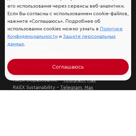
его использования через сервисы веб-аналитики.
Если Вы согласны с использованием cookie-файлов,
нажмите «Соглашаюсь». Подробнее об
Аналитика
использовании cookies можно узнать в
Политике
Контактная информация
Конфиденциальности
и
Защите персональных
Подписаться на рассылку
данных
.
Обратная связь
Участники рэнкингов
Мы в социальных сетях и мессенджерах
Соглашаюсь
VK
RAEX Образование –
Telegram
,
Max
RAEX Sustainability –
Telegram
,
Max
Защита персональных данных
Ограничение ответственности
Copyright
© 2026 ООО «РАЭКС»
Все права защищены