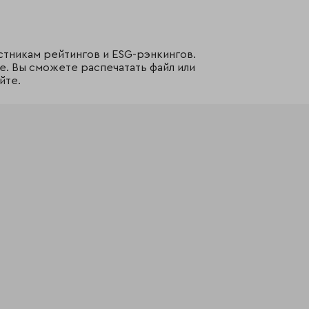
стникам рейтингов и ESG-рэнкингов.
е. Вы сможете распечатать файл или
йте.