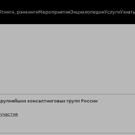
йтинги, рэнкинги
Мероприятия
Энциклопедии
Услуги
Узнат
крупнейших консалтинговых групп России
участия