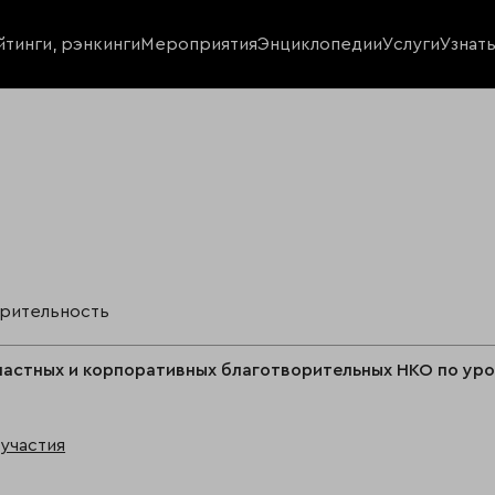
йтинги, рэнкинги
Мероприятия
Энциклопедии
Услуги
Узнат
орительность
частных и корпоративных благотворительных НКО по ур
участия