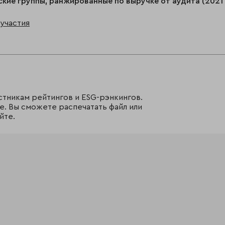
кие группы, ранжированные по выручке от аудита (2021
участия
стникам рейтингов и ESG-рэнкингов.
е. Вы сможете распечатать файл или
йте.