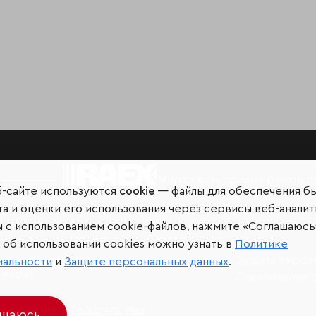
Мир сквозь призму рейтинг
б-сайте используются
cookie
— файлы для обеспечения б
а и оценки его использования через сервисы веб-аналит
ы с использованием cookie-файлов, нажмите «Соглашаюсь
об использовании cookies можно узнать в
Политике
иальных сетях и
Защита персо
иальности
и
Защите персональных данных
.
джерах
Ограничение 
разование –
Telegram
,
Max
ашаюсь