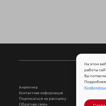
На этом ве
работы сайт
Вы согласн
Подробнее 
Аналитика
Мы в соц
Конфиденц
мессен
Контактная информация
VK
Подписаться на рассылку
RAEX Об
Обратная связь
Согл