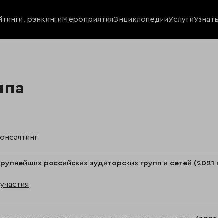
йтинги, рэнкинги
Мероприятия
Энциклопедии
Услуги
Узнат
ппа
консалтинг
крупнейших российских аудиторских групп и сетей (2021 
участия