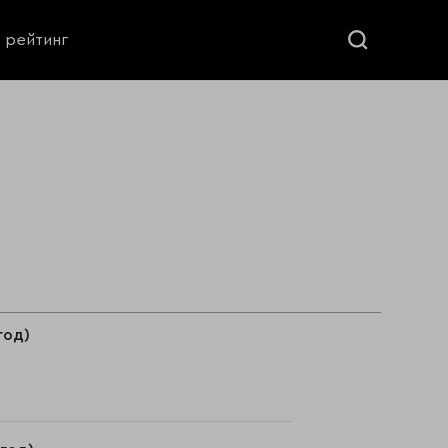
ь рейтинг
год)