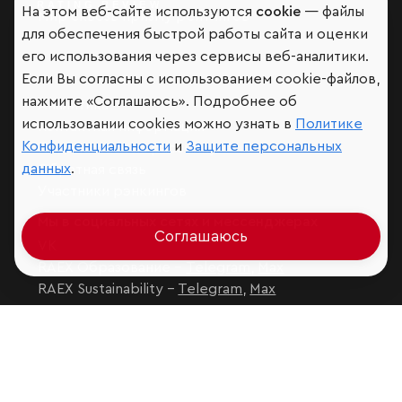
На этом веб-сайте используются
cookie
— файлы
Мир сквозь призму рейтингов
для обеспечения быстрой работы сайта и оценки
его использования через сервисы веб-аналитики.
Если Вы согласны с использованием cookie-файлов,
нажмите «Соглашаюсь». Подробнее об
Аналитика
использовании cookies можно узнать в
Политике
Контактная информация
Конфиденциальности
и
Защите персональных
Подписаться на рассылку
данных
.
Обратная связь
Участники рэнкингов
Мы в социальных сетях и мессенджерах
Соглашаюсь
VK
RAEX Образование –
Telegram
,
Max
RAEX Sustainability –
Telegram
,
Max
Защита персональных данных
Ограничение ответственности
Copyright
© 2026 ООО «РАЭКС»