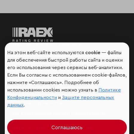
Мир сквозь призму рейтингов
На этом веб-сайте используются
cookie
— файлы
для обеспечения быстрой работы сайта и оценки
его использования через сервисы веб-аналитики.
Аналитика
Если Вы согласны с использованием cookie-файлов,
Контактная информация
нажмите «Соглашаюсь». Подробнее об
Подписаться на рассылку
использовании cookies можно узнать в
Политике
Обратная связь
Конфиденциальности
и
Защите персональных
Участники рэнкингов
данных
.
Мы в социальных сетях и мессенджерах
VK
Соглашаюсь
RAEX Образование –
Telegram
,
Max