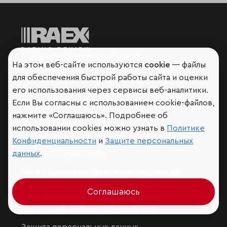
Мир сквозь призму рейтингов
На этом веб-сайте используются
cookie
— файлы
для обеспечения быстрой работы сайта и оценки
его использования через сервисы веб-аналитики.
Если Вы согласны с использованием cookie-файлов,
Аналитика
нажмите «Соглашаюсь». Подробнее об
Контактная информация
использовании cookies можно узнать в
Политике
Подписаться на рассылку
Конфиденциальности
и
Защите персональных
Обратная связь
данных
.
Участники рэнкингов
Мы в социальных сетях и мессенджерах
VK
Соглашаюсь
RAEX Образование –
Telegram
,
Max
RAEX Sustainability –
Telegram
,
Max