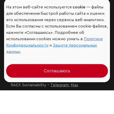
На этом веб-сайте используются
cookie
— файлы
Мир сквозь призму рейтингов
для обеспечения быстрой работы сайта и оценки
его использования через сервисы веб-аналитики.
Если Вы согласны с использованием cookie-файлов,
нажмите «Соглашаюсь». Подробнее об
Аналитика
использовании cookies можно узнать в
Политике
Контактная информация
Подписаться на рассылку
Конфиденциальности
и
Защите персональных
Обратная связь
данных
.
Участники рэнкингов
Мы в социальных сетях и мессенджерах
Соглашаюсь
VK
RAEX Образование –
Telegram
,
Max
RAEX Sustainability –
Telegram
,
Max
Защита персональных данных
Ограничение ответственности
Copyright