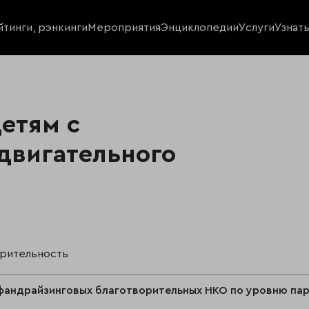
йтинги, рэнкинги
Мероприятия
Энциклопедии
Услуги
Узнат
етям с
двигательного
орительность
фандрайзинговых благотворительных НКО по уровню пар