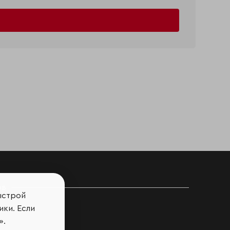
ов
ыстрой
ики. Если
».