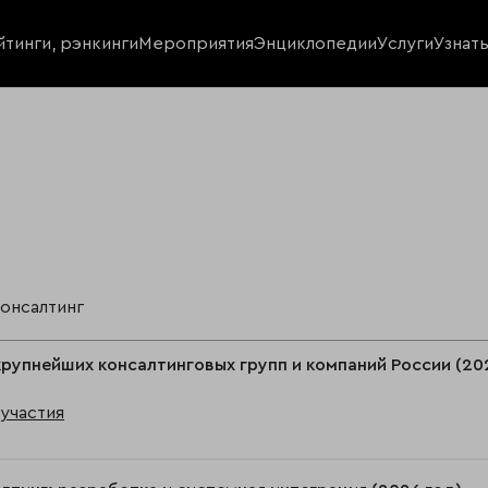
йтинги, рэнкинги
Мероприятия
Энциклопедии
Услуги
Узнат
консалтинг
крупнейших консалтинговых групп и компаний России (20
участия