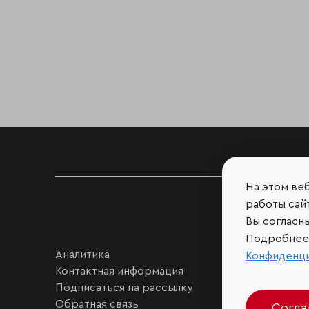
На этом ве
работы сайт
Вы согласн
Подробнее 
Аналитика
Мы в соц
Конфиденц
мессен
Контактная информация
VK
Подписаться на рассылку
RAEX Об
Обратная связь
Согл