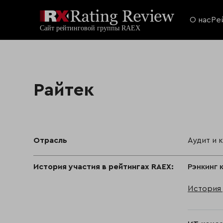
О нас
Ре
Райтек
Отрасль
Аудит и 
История участия в рейтингах RAEX:
Рэнкинг 
История 