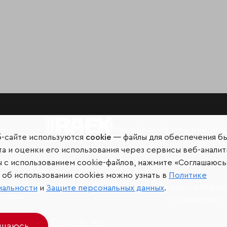
Мир сквозь призму рейтинг
б-сайте используются
cookie
— файлы для обеспечения б
а и оценки его использования через сервисы веб-аналит
ы с использованием cookie-файлов, нажмите «Соглашаюсь
об использовании cookies можно узнать в
Политике
иальных сетях и
Защита персо
иальности
и
Защите персональных данных
.
джерах
Ограничение 
разование –
Telegram
,
Max
ашаюсь