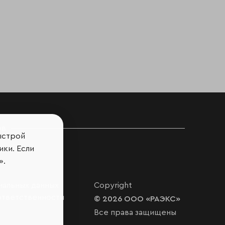
ов
ыстрой
ики. Если
».
нальных данных
Copyright
ответственности
© 2026 ООО «РАЭКС»
Все права защищены