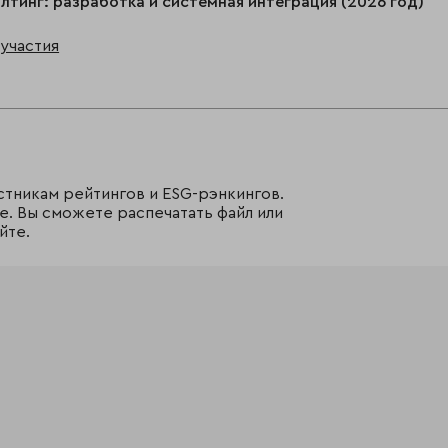
лтинг: разработка и системная интеграция (2026 год)
участия
стникам рейтингов и ESG-рэнкингов.
е. Вы сможете распечатать файл или
йте.