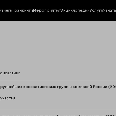
йтинги, рэнкинги
Мероприятия
Энциклопедии
Услуги
Узнат
консалтинг
крупнейших консалтинговых групп и компаний России (20
участия