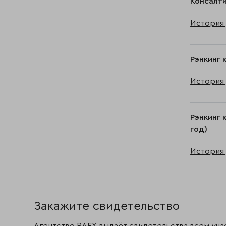
Консалти
История 
Рэнкинг 
История 
Рэнкинг 
год)
История 
Закажите свидетельство