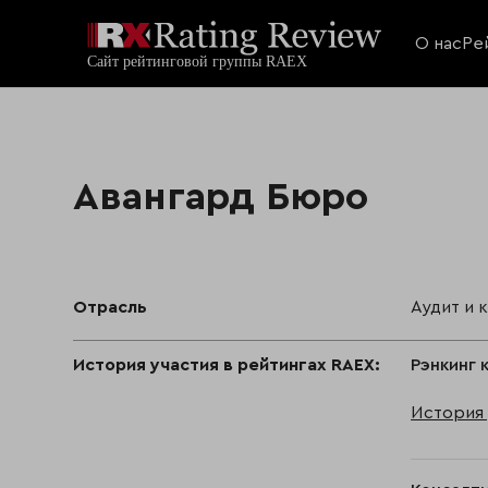
О нас
Ре
Авангард Бюро
Отрасль
Аудит и 
История участия в рейтингах RAEX:
Рэнкинг 
История 