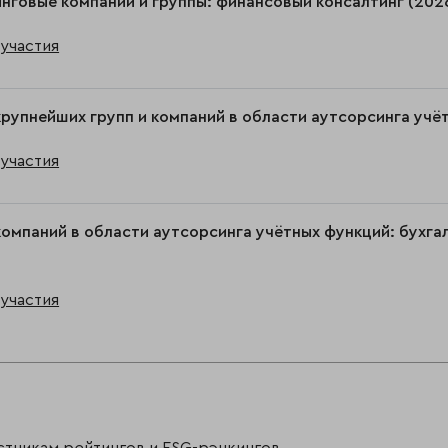
нговые компании и группы: финансовый консалтинг (202
участия
крупнейших групп и компаний в области аутсорсинга учё
участия
компаний в области аутсорсинга учётных функций: бухга
участия