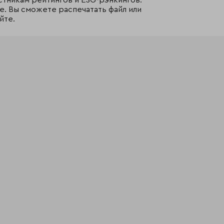
стникам рейтингов и ESG-рэнкингов.
е. Вы сможете распечатать файл или
йте.