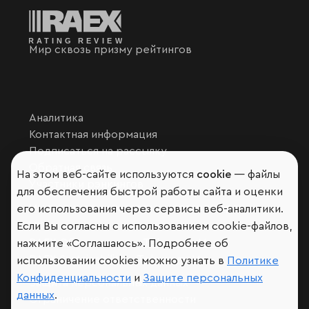
Мир сквозь призму рейтингов
Аналитика
Контактная информация
Подписаться на рассылку
Обратная связь
На этом веб-сайте используются
cookie
— файлы
Участники рэнкингов
для обеспечения быстрой работы сайта и оценки
Мы в социальных сетях и мессенджерах
его использования через сервисы веб-аналитики.
VK
Если Вы согласны с использованием cookie-файлов,
RAEX Образование –
Telegram
,
Max
нажмите «Соглашаюсь». Подробнее об
RAEX Sustainability –
Telegram
,
Max
использовании cookies можно узнать в
Политике
Конфиденциальности
и
Защите персональных
Защита персональных данных
данных
.
Ограничение ответственности