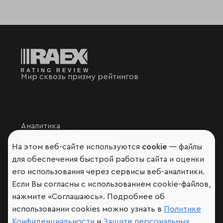
Мир сквозь призму рейтингов
Аналитика
Контактная информация
На этом веб-сайте используются
cookie
— файлы
Подписаться на рассылку
для обеспечения быстрой работы сайта и оценки
Обратная связь
его использования через сервисы веб-аналитики.
Участники рэнкингов
Если Вы согласны с использованием cookie-файлов,
Мы в социальных сетях и мессенджерах
нажмите «Соглашаюсь». Подробнее об
VK
использовании cookies можно узнать в
Политике
RAEX Образование –
Telegram
,
Max
Конфиденциальности
и
Защите персональных