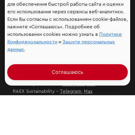
для обеспечения быстрой работы сайта и оценки
его использования через сервисы веб-аналитики.
Если Вы согласны с использованием cookie-файлов,
нажмите «Соглашаюсь». Подробнее об
Аналитика
использовании cookies можно узнать в
Политике
Контактная информация
Конфиденциальности
и
Защите персональных
Подписаться на рассылку
данных
.
Обратная связь
Участники рэнкингов
Мы в социальных сетях и мессенджерах
Соглашаюсь
VK
RAEX Образование –
Telegram
,
Max
RAEX Sustainability –
Telegram
,
Max
Защита персональных данных
Ограничение ответственности
Copyright
© 2026 ООО «РАЭКС»