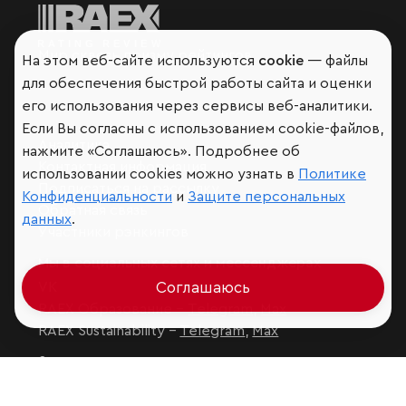
Мир сквозь призму рейтингов
На этом веб-сайте используются
cookie
— файлы
для обеспечения быстрой работы сайта и оценки
его использования через сервисы веб-аналитики.
Если Вы согласны с использованием cookie-файлов,
Аналитика
нажмите «Соглашаюсь». Подробнее об
Контактная информация
использовании cookies можно узнать в
Политике
Подписаться на рассылку
Конфиденциальности
и
Защите персональных
Обратная связь
данных
.
Участники рэнкингов
Мы в социальных сетях и мессенджерах
Соглашаюсь
VK
RAEX Образование –
Telegram
,
Max
RAEX Sustainability –
Telegram
,
Max
Защита персональных данных
Ограничение ответственности