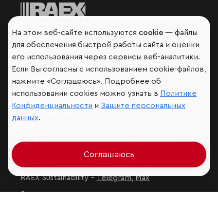
Мир сквозь призму рейтингов
На этом веб-сайте используются
cookie
— файлы
для обеспечения быстрой работы сайта и оценки
его использования через сервисы веб-аналитики.
Если Вы согласны с использованием cookie-файлов,
Аналитика
нажмите «Соглашаюсь». Подробнее об
Контактная информация
использовании cookies можно узнать в
Политике
Подписаться на рассылку
Конфиденциальности
и
Защите персональных
Обратная связь
данных
.
Участники рэнкингов
Мы в социальных сетях и мессенджерах
Соглашаюсь
VK
RAEX Образование –
Telegram
,
Max
RAEX Sustainability –
Telegram
,
Max
Защита персональных данных
Ограничение ответственности