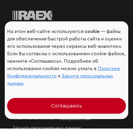
Мир сквозь призму рейтингов
На этом веб-сайте используются
cookie
— файлы
для обеспечения быстрой работы сайта и оценки
его использования через сервисы веб-аналитики.
Если Вы согласны с использованием cookie-файлов,
Аналитика
нажмите «Соглашаюсь». Подробнее об
Контактная информация
использовании cookies можно узнать в
Политике
Подписаться на рассылку
Конфиденциальности
и
Защите персональных
Обратная связь
данных
.
Участники рэнкингов
Мы в социальных сетях и мессенджерах
VK
Соглашаюсь
RAEX Образование –
Telegram
,
Max
RAEX Sustainability –
Telegram
,
Max
Защита персональных данных