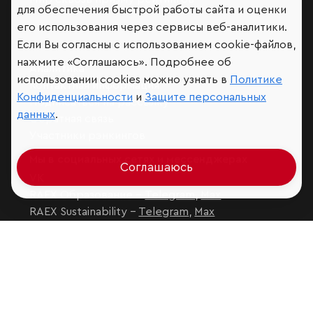
для обеспечения быстрой работы сайта и оценки
его использования через сервисы веб-аналитики.
Если Вы согласны с использованием cookie-файлов,
нажмите «Соглашаюсь». Подробнее об
Аналитика
использовании cookies можно узнать в
Политике
Контактная информация
Конфиденциальности
и
Защите персональных
Подписаться на рассылку
данных
.
Обратная связь
Участники рэнкингов
Мы в социальных сетях и мессенджерах
Соглашаюсь
VK
RAEX Образование –
Telegram
,
Max
RAEX Sustainability –
Telegram
,
Max
Защита персональных данных
Ограничение ответственности
Copyright
© 2026 ООО «РАЭКС»