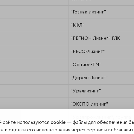
"Гознак-лизинг"
"КФЛ"
"РЕГИОН Лизинг" ГЛК
"РЕСО-Лизинг"
"Опцион-ТМ"
"ДиректЛизинг"
"Ураллизинг"
"ЭКСПО-лизинг"
"Уралпромлизинг", группа
б-сайте используются
cookie
— файлы для обеспечения б
компаний
а и оценки его использования через сервисы веб-аналит