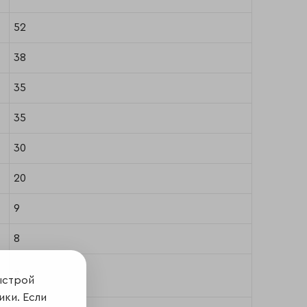
52
38
35
35
30
20
9
8
7
ыстрой
ики. Если