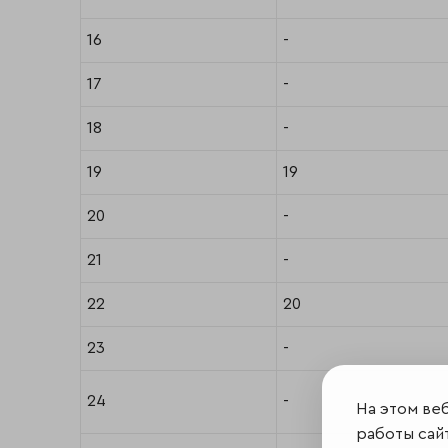
16
-
17
-
18
-
19
19
20
-
21
-
22
20
23
-
24
-
На этом ве
работы сайт