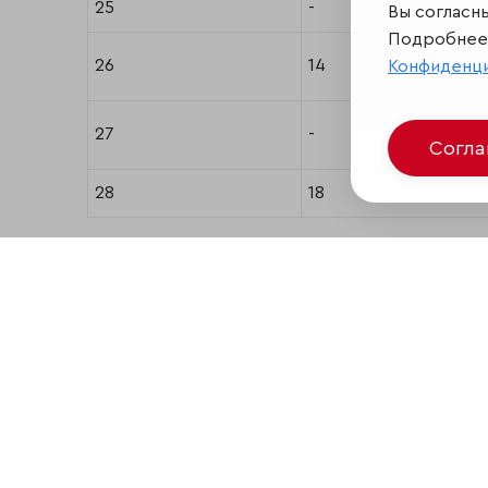
25
-
Вы согласн
Подробнее 
26
14
Конфиденц
27
-
Согл
28
18
Поделиться