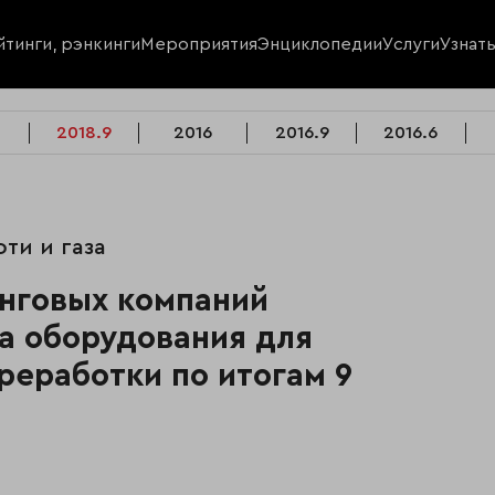
йтинги, рэнкинги
Мероприятия
Энциклопедии
Услуги
Узнат
2018.9
2016
2016.9
2016.6
фти и газа
инговых компаний
га оборудования для
реработки по итогам 9