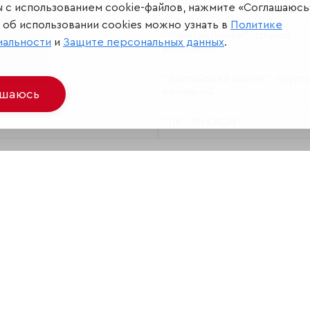
"ЛК "Европлан"
ы с использованием cookie-файлов, нажмите «Соглашаюсь
об использовании cookies можно узнать в
Политике
"ЧелИндЛизинг", группа
иальности
и
Защите персональных данных
.
компаний
"Балтийский лизинг", групп
компаний
ашаюсь
"ЛК "ЛИАКОН"