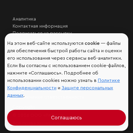
Аналитика
Контактная информация
Подписаться на рассылку
Обратная связь
На этом веб-сайте используются
cookie
— файлы
Участники рэнкингов
для обеспечения быстрой работы сайта и оценки
Мы в социальных сетях и мессенджерах
его использования через сервисы веб-аналитики.
VK
Если Вы согласны с использованием cookie-файлов,
RAEX Образование –
Telegram
,
Max
нажмите «Соглашаюсь». Подробнее об
RAEX Sustainability –
Telegram
,
Max
использовании cookies можно узнать в
Политике
Конфиденциальности
и
Защите персональных
Защита персональных данных
данных
.
Ограничение ответственности
Copyright
© 2026 ООО «РАЭКС»
Соглашаюсь
Все права защищены