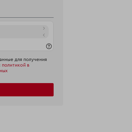
анные для получения
с
политикой в
ных