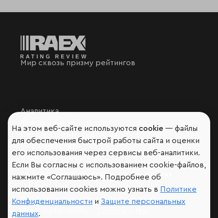
Мир сквозь призму рейтингов
Аналитика
Контактная информация
На этом веб-сайте используются
cookie
— файлы
Подписаться на рассылку
для обеспечения быстрой работы сайта и оценки
Обратная связь
его использования через сервисы веб-аналитики.
Участники рэнкингов
Если Вы согласны с использованием cookie-файлов,
Мы в социальных сетях и мессенджерах
нажмите «Соглашаюсь». Подробнее об
VK
использовании cookies можно узнать в
Политике
RAEX Образование –
Telegram
,
Max
Конфиденциальности
и
Защите персональных
RAEX Sustainability –
Telegram
,
Max
данных
.